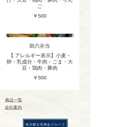
け・大豆・鶏肉・豚肉・りん
ご
￥500
助六弁当
【 アレルギー表示】小麦・
卵・乳成分・牛肉・ごま・大
豆・鶏肉・豚肉
￥500
​商品一覧
会社案内
​旭川駅立売商会グループ