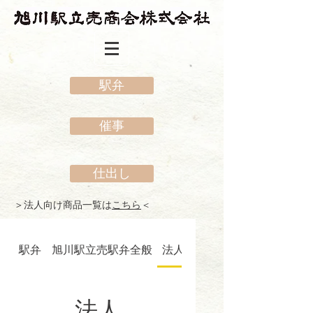
駅弁
催事
仕出し
＞法人向け商品一覧は
こちら
＜
駅弁
旭川駅立売駅弁全般
法人
催事
法人