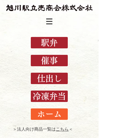
駅弁
催事
仕出し
冷凍弁当
ホーム
＞法人向け商品一覧は
こちら
＜